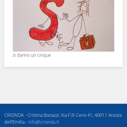
si danno un cinque
CRIONDA - Cristina Bonazzi, Via F.lli Cervi 41, 40011 Anzola
dell’Emilia -
info@crionda.it