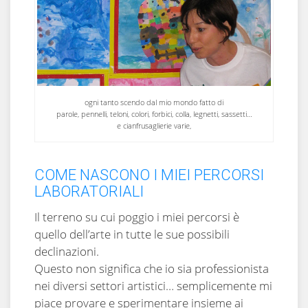
ogni tanto scendo dal mio mondo fatto di
parole, pennelli, teloni, colori, forbici, colla, legnetti, sassetti…
e cianfrusaglierie varie,
COME NASCONO I MIEI PERCORSI
LABORATORIALI
Il terreno su cui poggio i miei percorsi è
quello dell’arte in tutte le sue possibili
declinazioni.
Questo non significa che io sia professionista
nei diversi settori artistici… semplicemente mi
piace provare e sperimentare insieme ai