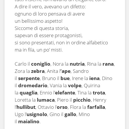
A dire il vero, avevano un difetto:
ognuno di loro pensava di avere
un bellissimo aspetto!
Siccome di questa storia,
sapevan di essere protagonisti,
si sono presentati, non in ordine alfabetico
ma in fila, un po’ misti.
Carlo il
coniglio
, Nora la
nutria
, Rina la
rana
,
Zora la
zebra
, Anita l
’ape
, Sandro
il
serpente
, Bruno il
bue
, Irene la
iena
, Dino
il
dromedario
, Vania la
volpe
, Quirina
la
quaglia
, Ennio l’
elefante
, Tina la
trota
,
Loretta la
lumaca
, Piero il
picchio
, Henry
l’
hullibut
, Ottavio l’
orso
, Flora la
farfalla
,
Ugo l’
usignolo
, Gino il
gallo
, Mino
il
maialino
.