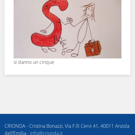
si danno un cinque
CRIONDA - Cristina Bonazzi, Via F.lli Cervi 41, 40011 Anzola
dell’Emilia -
info@crionda.it