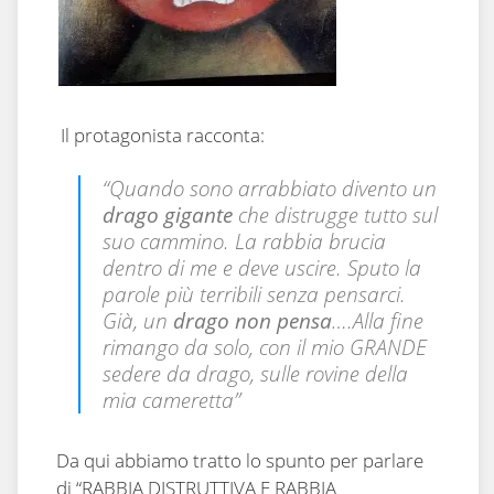
Il protagonista racconta:
“Quando sono arrabbiato divento un
drago gigante
che distrugge tutto sul
suo cammino. La rabbia brucia
dentro di me e deve uscire. Sputo la
parole più terribili senza pensarci.
Già, un
drago non pensa
….Alla fine
rimango da solo, con il mio GRANDE
sedere da drago, sulle rovine della
mia cameretta”
Da qui abbiamo tratto lo spunto per parlare
di “RABBIA DISTRUTTIVA E RABBIA