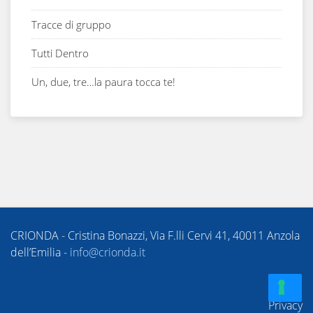
Tracce di gruppo
Tutti Dentro
Un, due, tre…la paura tocca te!
CRIONDA - Cristina Bonazzi, Via F.lli Cervi 41, 40011 Anzola
dell’Emilia -
info@crionda.it
Privacy